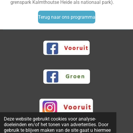
grenspark Kalmthoutse Heide als nationaal park).
Terug naar ons programma
Deze website gebruikt cookies voor analyse-
© 2023 - 2026 Groen-Vooruit-Kalmthout
doeleinden en/of het tonen van advertenties. Door
Powered by
JouwWeb
gebruik te blijven maken van de site gaat u hiermee