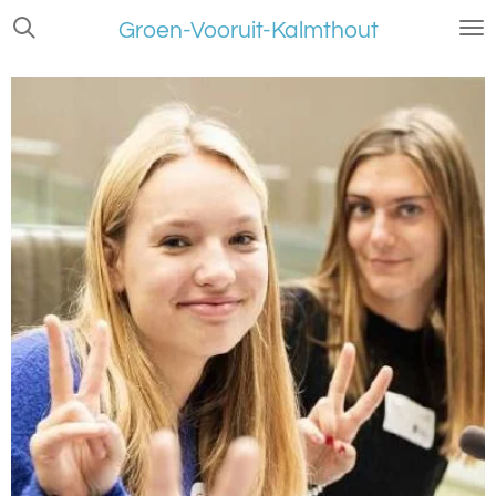
Ga
Groen-Vooruit-Kalmthout
direct
naar
de
hoofdinhoud