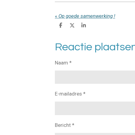
«
Op goede samenwerking !
D
D
S
e
e
h
l
e
a
e
l
r
Reactie plaatse
n
e
Naam *
E-mailadres *
Bericht *