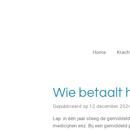
Ga
direct
naar
de
hoofdinhoud
Home
Krach
Wie betaalt 
Gepubliceerd op 12 december 202
Lap: in één jaar steeg de gemiddeld
medicijnen enz. Bij een gemiddeld 