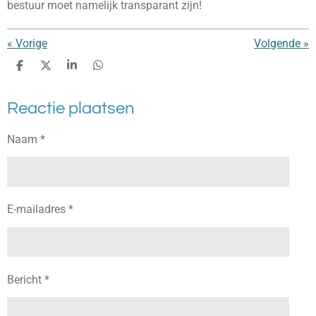
bestuur moet namelijk transparant zijn!
«
Vorige
Volgende
»
D
D
S
D
e
e
h
e
l
e
a
l
Reactie plaatsen
e
l
r
e
n
e
n
Naam *
E-mailadres *
Bericht *