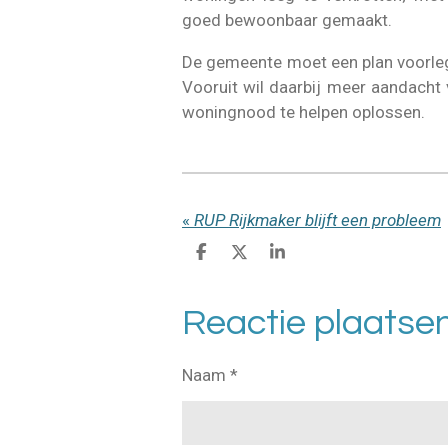
goed bewoonbaar gemaakt.
De gemeente moet een plan voorle
Vooruit wil daarbij meer aandacht
woningnood te helpen oplossen.
«
RUP Rijkmaker blijft een probleem
D
D
S
e
e
h
l
e
a
e
l
r
Reactie plaatse
n
e
Naam *