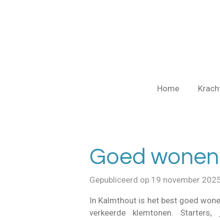
Ga
direct
naar
de
hoofdinhoud
Home
Krach
Goed wonen 
Gepubliceerd op 19 november 202
In Kalmthout is het best goed wonen
verkeerde klemtonen. Starter